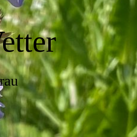
etter
rau