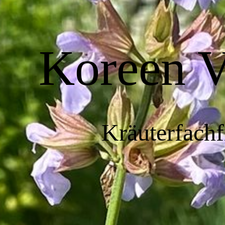
Koreen V
Kräuterfachf